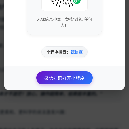
用户互动与传播
人脉信息神器，免费"透视"任何
想要让更多人共享这份智慧时，如何用语言打动对方，促使他
人！
信群或私聊中使用：
准，帮我解读了工作和感情走向，效果比很多收费软件还
小程序搜索：
综信查
出生日期和时间，马上查出你最近的好运和潜在风险，免费的
微信扫码打开小程序
来才不迷茫！放心，操作超简单，结果挺丰富的。”
更柔和、更科学的说法激发兴趣：