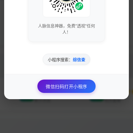
人脉信息神器，免费"透视"任何
人！
小程序搜索：
综信查
微信扫码打开小程序
114
累计点击
站点星级