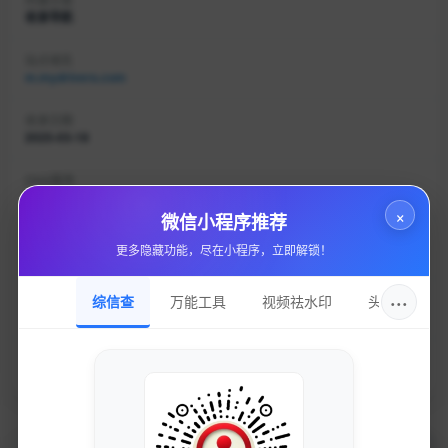
收录导航
站点域名
m.mydrivers.com
收录日期
2025-03-18
DNS服务
f1g1ns1.dnspod.net
×
微信小程序推荐
持有邮箱
更多隐藏功能，尽在小程序，立即解锁！
隐私保护
···
综信查
万能工具
视频祛水印
头像圈
持有名称
隐私保护
域名注册
ename technology co., ltd.