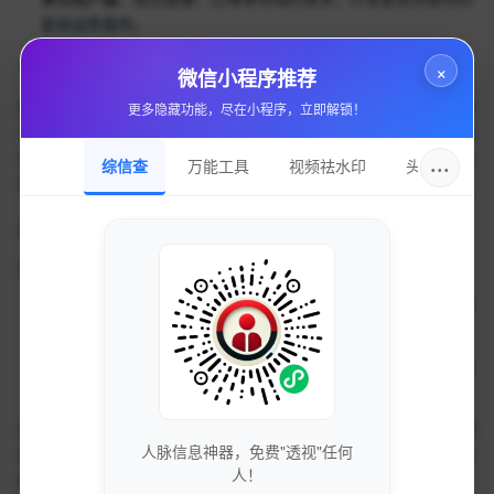
星座运势服务。
七、对整体生态的看法
×
微信小程序推荐
整体来看，星座运势作为一种文化现象，反映了人们对生活的思考
更多隐藏功能，尽在小程序，立即解锁！
与探索。虽然存在一些问题与挑战，但只要我们采用科学的态度去
分析与看待，将其作为个人成长与发展的工具，便能发掘其中的价
···
综信查
万能工具
视频祛水印
头像圈
值。
八、服务模式与售后模式建议
星座运势的服务模式可以借鉴SaaS（软件即服务）的样式。
服务模式
：提供定期更新的运势分析报告，用户通过订阅的方式
获取个性化内容。
售后模式
：设立在线咨询平台，用户可以与专业占星师交流，获
得进一步的解答与建议。
总之，2025年8月的星座运势不仅是对未来的预测，更是对自我的
人脉信息神器，免费"透视"任何
反思与成长的契机。通过对运势的理智看待与应用，我们能够在忙
人！
碌与疲惫中，抓住生活中的机遇，迎接未来的转折点。