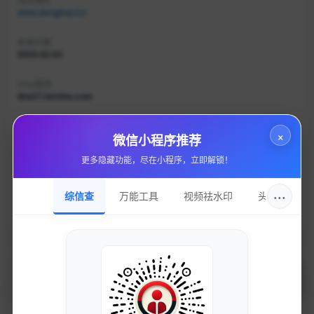
www.dongjing.icu
收录日期
2025-02-04
DNS服务
dns27.hichina.com
持有邮箱
×
微信小程序推荐
隐私保护
更多隐藏功能，尽在小程序，立即解锁！
持有名称
隐私保护
···
综信查
万能工具
视频祛水印
头像圈
域名注册
alibaba cloud computing ltd. d/b/a hichina (www.net.cn)
加入的好处