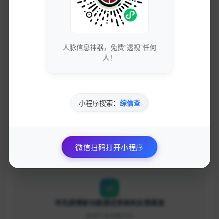
获取最新的SEO优化技巧和策略
专业团队实时更新行业动态
人脉信息神器，免费"透视"任何
人！
免费下载优质的营销工具和资源
独家资源库，价值数万元
小程序搜索：
综信查
参与专业的网络营销交流社区
微信扫码打开小程序
与行业专家面对面交流
优先获得新功能测试资格和反馈渠道
影响产品发展方向